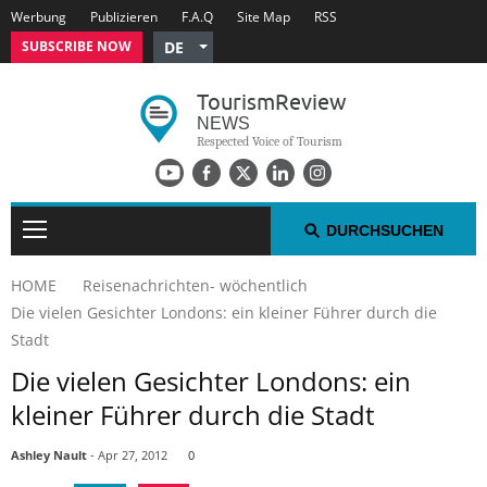
Werbung
Publizieren
F.A.Q
Site Map
RSS
SUBSCRIBE NOW
DE
English
Tourism
Review
Czech
NEWS
Russian
Respected Voice of Tourism
Polish
Arabic
Spanish
DURCHSUCHEN
French
HOME
Reisenachrichten- wöchentlich
Italian
Die vielen Gesichter Londons: ein kleiner Führer durch die
Stadt
REISENACHRICHTEN- WÖCHENTLICH
Die vielen Gesichter Londons: ein
REISEN - TOP 10
kleiner Führer durch die Stadt
PRESSEMITTEILUNGEN NEWSWIRE
Ashley Nault
- Apr 27, 2012
0