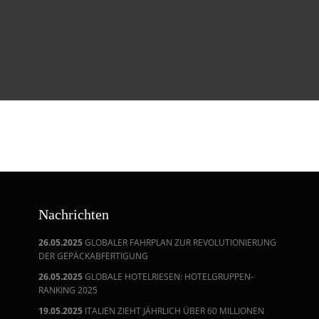
Nachrichten
26.05.2025
GLOBALER FAHRPLAN ZUR REVOLUTIONIERUNG
DER GEPÄCKABFERTIGUNG
26.05.2025
GLOBALE HOTELRIESEN: HOTELGRUPPEN-
RANKING 2025
19.05.2025
ITALIEN ZIEHT JÄHRLICH ÜBER 60 MILLIONEN