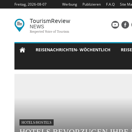
Freitag, 2026-08-07
Werbung
Publizieren
F.A.Q
Site M
Tourism
Review
NEWS
Respected Voice of Tourism
REISENACHRICHTEN- WÖCHENTLICH
REISE
HOTELS/HOSTELS