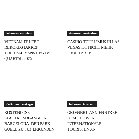
Inbound tourism
Adventure/Active
VIETNAM ERLEBT
CASINO-TOURISMUS IN LAS
REKORDSTARKEN
VEGAS IST NICHT MEHR
TOURISMUSANSTIEG IM 1.
PROFITABLE
QUARTAL 2025
Culture/Heritage
Inbound tourism
KOSTENLOSE
GROSSBRITANNIEN STREBT
STADTRUNDGÄNGE IN
50 MILLIONEN
BARCELONA: DEN PARK
INTERNATIONALE
GÜELL ZU FUß ERKUNDEN
TOURISTEN AN