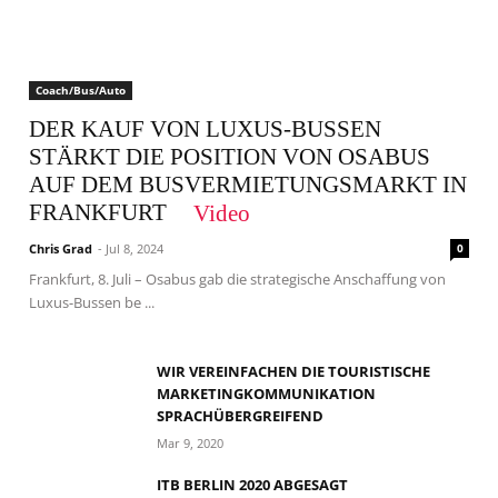
Coach/Bus/Auto
DER KAUF VON LUXUS-BUSSEN
STÄRKT DIE POSITION VON OSABUS
AUF DEM BUSVERMIETUNGSMARKT IN
FRANKFURT
Video
Chris Grad
- Jul 8, 2024
0
Frankfurt, 8. Juli – Osabus gab die strategische Anschaffung von
Luxus-Bussen be ...
WIR VEREINFACHEN DIE TOURISTISCHE
MARKETINGKOMMUNIKATION
SPRACHÜBERGREIFEND
Mar 9, 2020
ITB BERLIN 2020 ABGESAGT