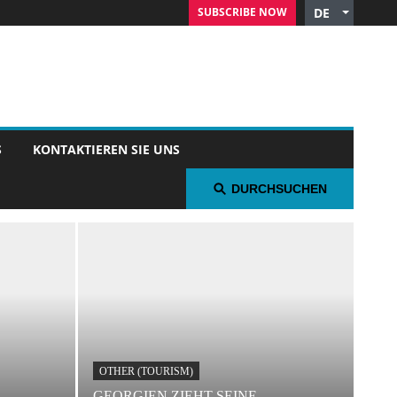
SUBSCRIBE NOW
DE
English
Czech
Russian
Polish
Arabic
S
KONTAKTIEREN SIE UNS
Spanish
French
DURCHSUCHEN
Italian
OTHER (TOURISM)
GEORGIEN ZIEHT SEINE