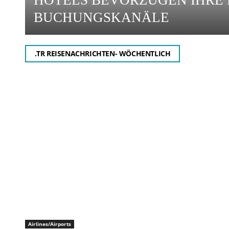
HOTELS BEVORZUGEN IHRE 
BUCHUNGSKANÄLE
.TR REISENACHRICHTEN- WÖCHENTLICH
Airlines/Airports