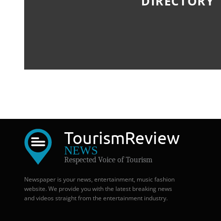
DIRECTORY
Tourism
Review
NEWS
Respected Voice of Tourism
Newspaper is your news, entertainment, music fashion
website. We provide you with the latest breaking news
and videos straight from the entertainment industry.