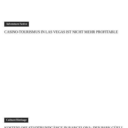
Adventure/Active
CASINO-TOURISMUS IN LAS VEGAS IST NICHT MEHR PROFITABLE
Culture/Heritage
KOSTENLOSE STADTRUNDGÄNGE IN BARCELONA: DEN PARK GÜELL