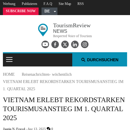
Werbung
Publizieren
F.A.Q
Site Map
RSS
SUBSCRIBE NOW
DE
English
Tourism
Review
Czech
NEWS
Russian
Respected Voice of Tourism
Polish
Arabic
DURCHSUCHEN
Spanish
French
HOME
Reisenachrichten- wöchentlich
Italian
VIETNAM ERLEBT REKORDSTARKEN TOURISMUSANSTIEG IM
1. QUARTAL 2025
REISENACHRICHTEN- WÖCHENTLICH
VIETNAM ERLEBT REKORDSTARKEN
REISEN - TOP 10
TOURISMUSANSTIEG IM 1. QUARTAL
2025
PRESSEMITTEILUNGEN NEWSWIRE
Justin N. Froyd
- Apr 13, 2025
0