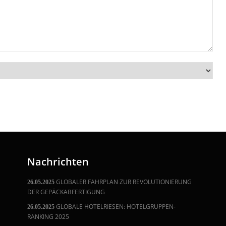
Nachrichten
GLOBALER FAHRPLAN ZUR REVOLUTIONIERUNG
26.05.2025
DER GEPÄCKABFERTIGUNG
GLOBALE HOTELRIESEN: HOTELGRUPPEN-
26.05.2025
RANKING 2025