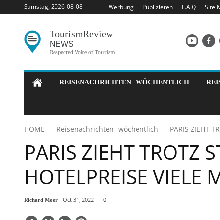
Samstag, 2026-08-08
Werbung
Publizieren
F.A.Q
Site 
Tourism
Review
NEWS
Respected Voice of Tourism
REISENACHRICHTEN- WÖCHENTLICH
REI
HOME
Reisenachrichten- wöchentlich
PARIS ZIEHT T
PARIS ZIEHT TROTZ 
HOTELPREISE VIELE
- Oct 31, 2022
0
Richard Moor