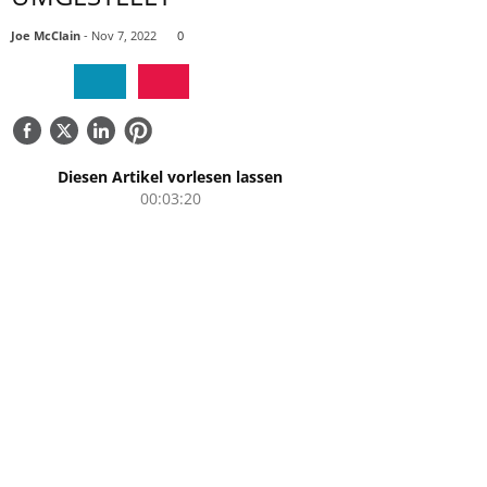
ÜBER UNS
Joe McClain
- Nov 7, 2022
0
KONTAKTIEREN SIE UNS
Diesen Artikel vorlesen lassen
00:03:20