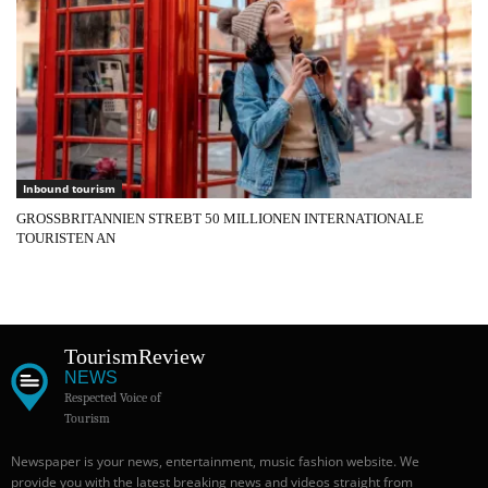
Inbound tourism
GROSSBRITANNIEN STREBT 50 MILLIONEN INTERNATIONALE
TOURISTEN AN
Tourism
Review
NEWS
Respected Voice of
Tourism
Newspaper is your news, entertainment, music fashion website. We
provide you with the latest breaking news and videos straight from