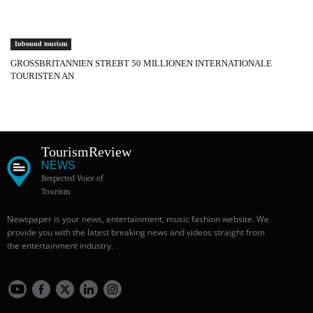
Inbound tourism
GROSSBRITANNIEN STREBT 50 MILLIONEN INTERNATIONALE
TOURISTEN AN
Tourism
Review
NEWS
Respected Voice of
Tourism
Newspaper is your news, entertainment, music fashion website. We
provide you with the latest breaking news and videos straight from
the entertainment industry.